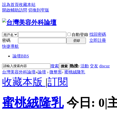
設為首頁
收藏本站
開啟輔助訪問
切換到窄版
找回密碼
自動登錄
密碼
立即註冊
登錄
快捷導航
論壇
BBS
搜索
熱搜:
活動
交友
discuz
搜索
台灣美容外科論壇
»
論壇
›
微整形
›
蜜桃絨隆乳
收藏本版
|
訂閱
蜜桃絨隆乳
今日:
0
|