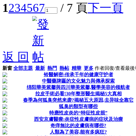
1
2
3
4
5
6
7
/ 7 頁
下一頁
返 回
新窗
全部主題
最新
熱門
熱帖
精華
更多
作者
回復/查看
最後
铃醫解密:传承千年的健康守护者
中醫藥牌匾的文化魅力與傳承探索
绵阳華美紫馨與四川華美紫馨,醫學美容的领航者
拉皮手術必看!30年整形醫生揭秘5大真相
春季為何狐臭突然来袭?揭秘五大原因,去异味全靠它
狐臭的類型有哪些
特應性皮炎的“特征性皮损”
西安京膚醫療:炎症性皮膚病的症状及治療
奇痒無比的皮膚病有哪些?
人類為了美容,能有多疯狂?