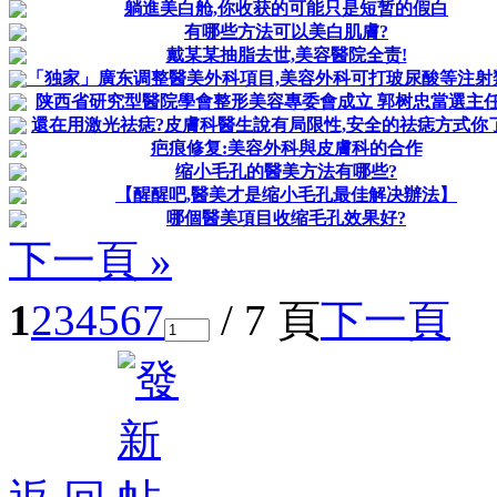
躺進美白舱,你收获的可能只是短暂的假白
有哪些方法可以美白肌膚?
戴某某抽脂去世,美容醫院全责!
「独家」廣东调整醫美外科項目,美容外科可打玻尿酸等注射
陕西省研究型醫院學會整形美容專委會成立 郭树忠當選主
還在用激光祛痣?皮膚科醫生說有局限性,安全的祛痣方式你
疤痕修复:美容外科與皮膚科的合作
缩小毛孔的醫美方法有哪些?
【醒醒吧,醫美才是缩小毛孔最佳解决辦法】
哪個醫美項目收缩毛孔效果好?
下一頁 »
1
2
3
4
5
6
7
/ 7 頁
下一頁