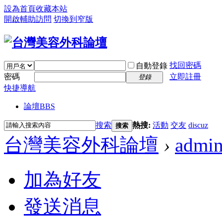
設為首頁
收藏本站
開啟輔助訪問
切換到窄版
找回密碼
自動登錄
密碼
立即註冊
登錄
快捷導航
論壇
BBS
搜索
熱搜:
活動
交友
discuz
搜索
台灣美容外科論壇
›
admi
加為好友
發送消息