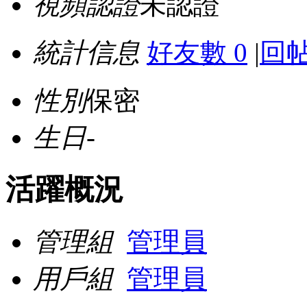
視頻認證
未認證
統計信息
好友數 0
|
回帖
性別
保密
生日
-
活躍概況
管理組
管理員
用戶組
管理員